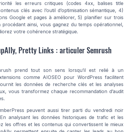
rité les erreurs critiques (codes 4xx, balises title
ntenus clés avec l’outil d’optimisation sémantique, 4)
ons Google et pages à améliorer, 5) planifier sur trois
En procédant ainsi, vous gagnez du temps opérationnel,
liorez votre cohérence stratégique.
lly, Pretty Links : articuler Semrush
rush prend tout son sens lorsqu’il est relié à un
extensions comme AIOSEO pour WordPress facilitent
fournit les données de recherche clés et les analyses
deux, vous transformez chaque recommandation d’audit
es.
emberPress peuvent aussi tirer parti du vendredi noir
En analysant les données historiques de trafic et les
z les offres et les contenus qui convertissent le mieux
pAlly permettent ensuite de capter les leads au bon