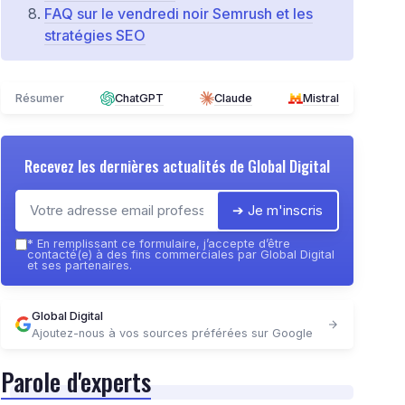
FAQ sur le vendredi noir Semrush et les
stratégies SEO
Résumer
ChatGPT
Claude
Mistral
Recevez les dernières actualités de
Global Digital
➔ Je m'inscris
*
En remplissant ce formulaire, j’accepte d’être
contacté(e) à des fins commerciales par Global Digital
et ses partenaires.
Global Digital
Ajoutez-nous à vos sources préférées sur Google
Parole d'experts