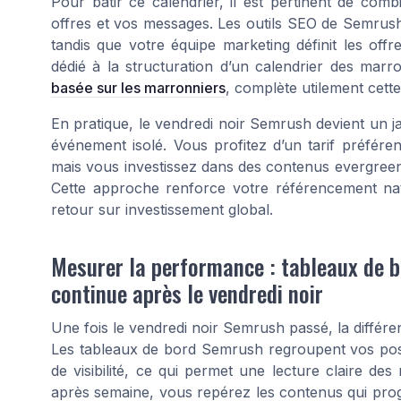
Pour bâtir ce calendrier, il est pertinent de com
offres et vos messages. Les outils SEO de Semrush v
tandis que votre équipe marketing définit les off
dédié à la structuration d’un calendrier des ma
basée sur les marronniers
, complète utilement cett
En pratique, le vendredi noir Semrush devient un j
événement isolé. Vous profitez d’un tarif préféren
mais vous investissez dans des contenus evergreen 
Cette approche renforce votre référencement natu
retour sur investissement global.
Mesurer la performance : tableaux de b
continue après le vendredi noir
Une fois le vendredi noir Semrush passé, la différe
Les tableaux de bord Semrush regroupent vos posit
de visibilité, ce qui permet une lecture claire de
après semaine, vous repérez les contenus qui prog