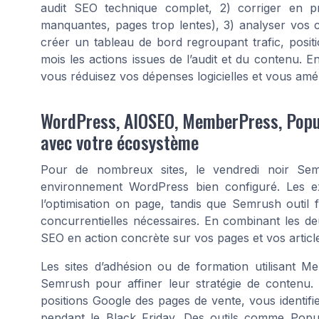
audit SEO technique complet, 2) corriger en prio
manquantes, pages trop lentes), 3) analyser vos co
créer un tableau de bord regroupant trafic, positi
mois les actions issues de l’audit et du contenu. 
vous réduisez vos dépenses logicielles et vous amé
WordPress, AIOSEO, MemberPress, PopupA
avec votre écosystème
Pour de nombreux sites, le vendredi noir Sem
environnement WordPress bien configuré. Les 
l’optimisation on page, tandis que Semrush outil 
concurrentielles nécessaires. En combinant les 
SEO en action concrète sur vos pages et vos articl
Les sites d’adhésion ou de formation utilisant M
Semrush pour affiner leur stratégie de contenu. 
positions Google des pages de vente, vous identifie
pendant le Black Friday. Des outils comme Popu