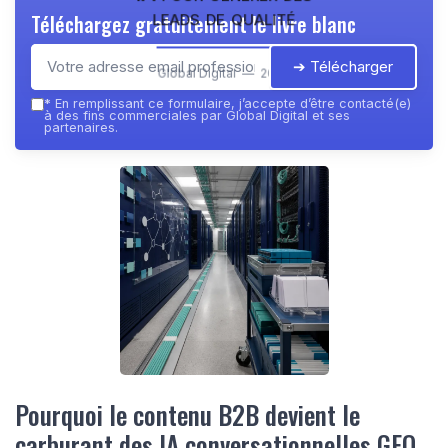
leads de qualité
Téléchargez gratuitement le livre blanc
➔ Télécharger
Global Digital — 2026
*
En remplissant ce formulaire, j’accepte d’être contacté(e)
à des fins commerciales par Global Digital et ses
partenaires.
Pourquoi le contenu B2B devient le
carburant des IA conversationnelles GEO