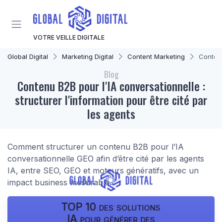
Panneau de gestion des cookies
VOTRE VEILLE DIGITALE
Global Digital
Marketing Digital
Content Marketing
Contenu
Blog
Contenu B2B pour l'IA conversationnelle :
structurer l'information pour être cité par
les agents
Comment structurer un contenu B2B pour l’IA
conversationnelle GEO afin d’être cité par les agents
IA, entre SEO, GEO et moteurs génératifs, avec un
impact business mesurable.
TOP 10 des solutions
IA pour générer des