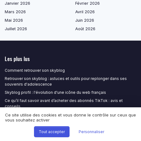
Janvier 2026
Février 2026
Mars 2026
Avril 2026
Mai 2026
Juin 2026
Juillet 2026
Août 2026
Les plus lus
Comment retrouver son skyblog
Retrouver son skyblog : astuces et outils pour replonger dans ses
souvenirs d'adolescence
Skyblog profil : l'évolution d'une icône du web français
Ce qu’il faut savoir avant d’acheter des abonnés TikTok : avis et
conseils
Verbatim synonyme : comprendre et utiliser les termes équivalents
Ce site utilise des cookies et vous donne le contrôle sur ceux que
vous souhaitez activer
Les derniers articles
Tout accepter
Personnaliser