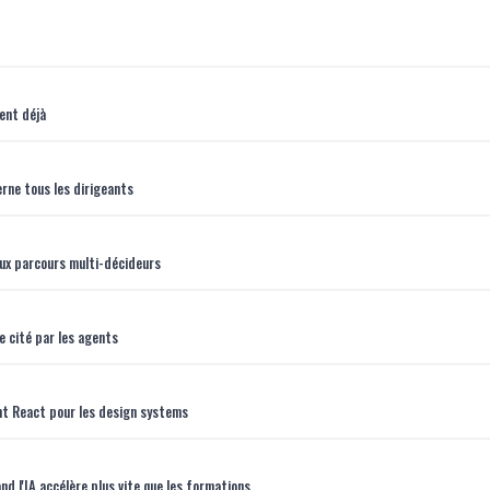
vent déjà
erne tous les dirigeants
ux parcours multi-décideurs
e cité par les agents
nt React pour les design systems
and l'IA accélère plus vite que les formations