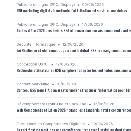
•
Publicité en Ligne (PPC, Display)
05/06/2026
ROI marketing digital : la méthode d'attribution qui survit au cookieless
•
Publicité en Ligne (PPC, Display)
17/06/2026
Soldes d'été 2026 : les leviers SEA et conversion que vos concurrents acti
•
Sécurité Informatique
12/06/2026
Loi Résilience et chiffrement : pourquoi le débat RSSI-renseignement conc
•
Conception UX/UI
12/06/2026
Recherche utilisateur en B2B complexe : adapter les méthodes consumer a
•
Content Marketing
18/06/2026
Contenu B2B pour l'IA conversationnelle : structurer l'information pour êtr
•
Développement Front-End et Back-End
17/06/2026
Web Components et Lit en 2026 : quand les standards natifs concurrence
•
Formations en Compétences Digitales
19/06/2026
La certification n'est pas une compétence : repenser l'upskilling digital qu