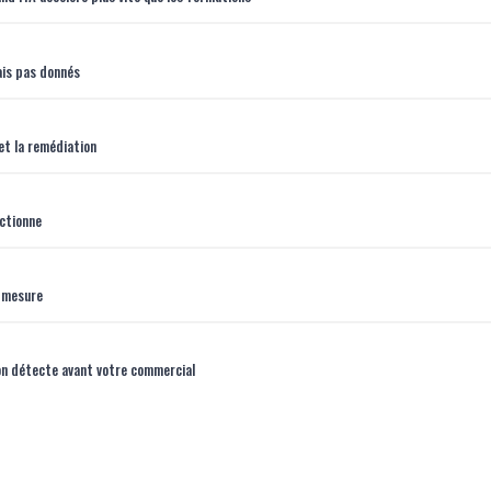
ais pas donnés
et la remédiation
actionne
e mesure
ion détecte avant votre commercial