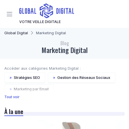
Panneau de gestion des cookies
VOTRE VEILLE DIGITALE
Global Digital
Marketing Digital
Blog
Marketing Digital
Accéder aux catégories Marketing Digital :
»
Stratégies SEO
»
Gestion des Réseaux Sociaux
»
Marketing par Email
Tout voir
»
Publicité en Ligne (PPC, Display)
À la une
»
Content Marketing