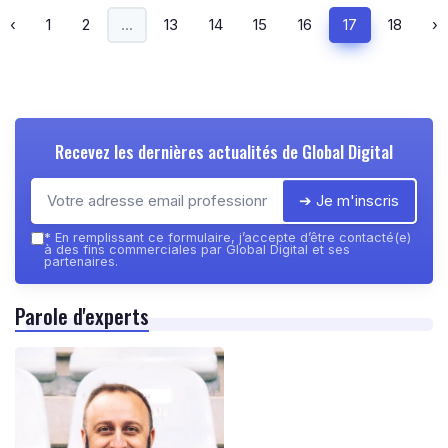
‹
1
2
...
13
14
15
16
17
18
›
Recevez les dernières actualités de
Global Digital
➔ Je m'inscris
*
En remplissant ce formulaire, j’accepte d’être contacté(e)
à des fins commerciales par Global Digital et ses
partenaires.
Parole d'experts