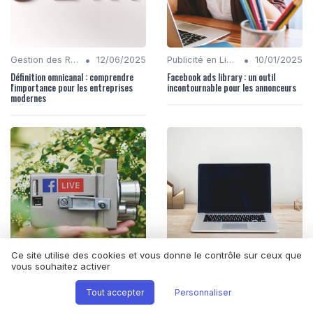
•
•
Gestion des Réseaux Sociaux
12/06/2025
Publicité en Ligne (PPC, Display)
10/01/2025
Définition omnicanal : comprendre
Facebook ads library : un outil
l'importance pour les entreprises
incontournable pour les annonceurs
modernes
Ce site utilise des cookies et vous donne le contrôle sur ceux que
vous souhaitez activer
•
•
Publicité en Ligne (PPC, Display)
10/01/2025
Content Marketing
12/06/2025
Agence facebook ads : maximiser
Marketing mix exemple : comprendre
Tout accepter
Personnaliser
votre retour sur investissement avec
et appliquer les 4P pour votre