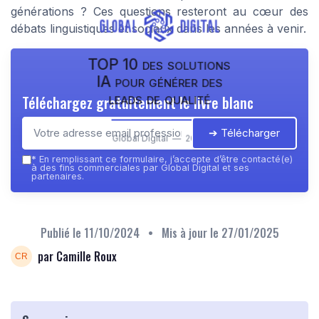
générations ? Ces questions resteront au cœur des
débats linguistiques et sociaux dans les années à venir.
TOP 10 des solutions
IA pour générer des
leads de qualité
Téléchargez gratuitement le livre blanc
➔ Télécharger
Global Digital — 2026
*
En remplissant ce formulaire, j’accepte d’être contacté(e)
à des fins commerciales par Global Digital et ses
partenaires.
Publié le
11/10/2024
• Mis à jour le
27/01/2025
par Camille Roux