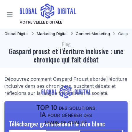
Panneau de gestion des cookies
VOTRE VEILLE DIGITALE
Global Digital
Marketing Digital
Content Marketing
Gaspard
Blog
Gaspard proust et l'écriture inclusive : une
chronique qui fait débat
Découvrez comment Gaspard Proust aborde l'écriture
inclusive dans ses chroniques, suscitant débats et
réflexions sur la langue française et la société.
TOP 10 des solutions
IA pour générer des
leads de qualité
Téléchargez gratuitement le livre blanc