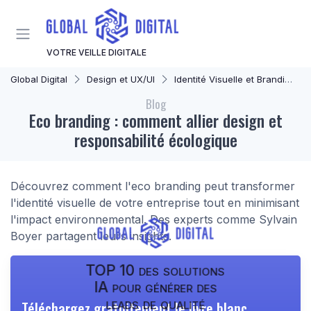
Panneau de gestion des cookies
VOTRE VEILLE DIGITALE
Global Digital
Design et UX/UI
Identité Visuelle et Branding
Blog
Eco branding : comment allier design et
responsabilité écologique
Découvrez comment l'eco branding peut transformer
l'identité visuelle de votre entreprise tout en minimisant
l'impact environnemental. Des experts comme Sylvain
Boyer partagent leurs insights.
TOP 10 des solutions
IA pour générer des
leads de qualité
Téléchargez gratuitement le livre blanc