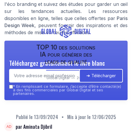
l'éco branding et suivez des études pour garder un œil
sur les tendances actuelles. Les ressources
disponibles en ligne, telles que celles offertes par
Paris
Design Week
, peuvent fournir des inspirations et des
méthodes de mise en œuvre efficaces.
TOP 10 des solutions
IA pour générer des
leads de qualité
Téléchargez gratuitement le livre blanc
➔ Télécharger
Global Digital — 2026
*
En remplissant ce formulaire, j’accepte d’être contacté(e)
à des fins commerciales par Global Digital et ses
partenaires.
Publié le
13/09/2024
• Mis à jour le
12/06/2025
par Aminata Djibril