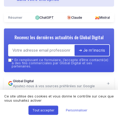
Résumer
ChatGPT
Claude
Mistral
Recevez les dernières actualités de
Global Digital
➔ Je m'inscris
*
En remplissant ce formulaire, j’accepte d’être contacté(e)
à des fins commerciales par Global Digital et ses
partenaires.
Global Digital
Ajoutez-nous à vos sources préférées sur Google
Ce site utilise des cookies et vous donne le contrôle sur ceux que
Parole d'experts
vous souhaitez activer
Tout accepter
Personnaliser