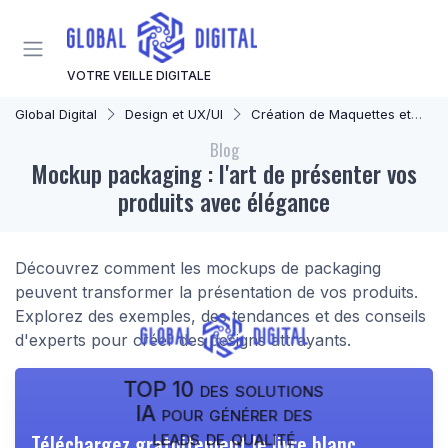
Panneau de gestion des cookies
VOTRE VEILLE DIGITALE
Global Digital
Design et UX/UI
Création de Maquettes et Prototypes
Blog
Mockup packaging : l'art de présenter vos
produits avec élégance
Découvrez comment les mockups de packaging
peuvent transformer la présentation de vos produits.
Explorez des exemples, des tendances et des conseils
d'experts pour créer des designs attrayants.
TOP 10 des solutions
IA pour générer des
leads de qualité
Téléchargez gratuitement le livre blanc