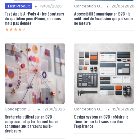
•
•
Test Produit
19/06/2026
Conception UX/UI
26/06/2026
Test Apple AirPods 4 : les écouteurs
Accessibilité numérique en B2B : le
du quotidien pour iPhone, efficaces
coût réel de l'exclusion que personne
mais pas donnés
ne mesure
★★★★★
★★★★★
•
•
Conception UX/UI
12/06/2026
Conception UX/UI
15/05/2026
Recherche utilisateur en B2B
Design system en B2B : réduire le
complexe : adapter les méthodes
time-to-market sans sacrifier
consumer aux parcours multi-
l'expérience
décideurs