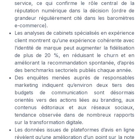
service, ce qui confirme le rôle central de la
réputation numérique dans la décision (ordre de
grandeur régulièrement cité dans les baromètres
e-commerce).
TOP 10 des
Les analyses de cabinets spécialisés en expérience
solutions IA pour
client montrent qu’une expérience cohérente avec
générer des leads de
l’identité de marque peut augmenter la fidélisation
Téléchargez gratuitement le livre blanc
qualité
de plus de 20 %, en réduisant le churn et en
améliorant la recommandation spontanée, d’après
➔ Télécharger
Global Digital — 2026
des benchmarks sectoriels publiés chaque année.
*
En remplissant ce formulaire, j’accepte d’être
Des enquêtes menées auprès de responsables
contacté(e) à des fins commerciales par Global Digital
et ses partenaires.
marketing indiquent qu’environ deux tiers des
budgets de communication sont désormais
orientés vers des actions liées au branding, aux
contenus éditoriaux et aux réseaux sociaux,
tendance observée dans de nombreux rapports
sur la transformation digitale.
Les données issues de plateformes d’avis en ligne
révèlent qu’une amélioration d’un point sur la note