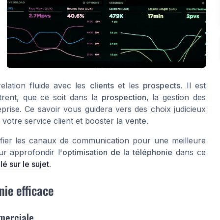
elation fluide avec les
clients
et les
prospects
. Il est
ntrent, que ce soit dans la
prospection
, la gestion des
prise. Ce savoir vous guidera vers des choix judicieux
votre service client et booster la
vente
.
fier les canaux de communication pour une meilleure
r approfondir l'
optimisation de la téléphonie
dans ce
lé sur le sujet
.
ie efficace
merciale