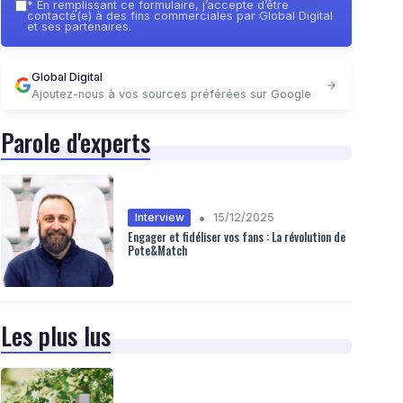
*
En remplissant ce formulaire, j’accepte d’être
contacté(e) à des fins commerciales par Global Digital
et ses partenaires.
Global Digital
Ajoutez-nous à vos sources préférées sur Google
Parole d'experts
•
Interview
15/12/2025
Engager et fidéliser vos fans : La révolution de
Pote&Match
Les plus lus