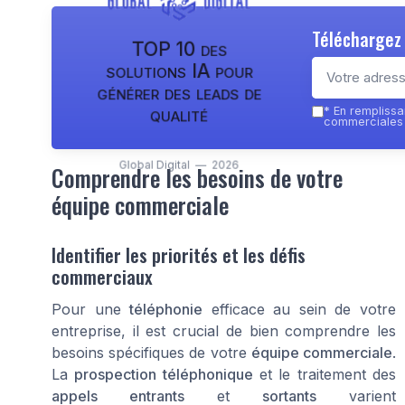
Téléchargez 
TOP 10 des
solutions IA pour
générer des leads de
qualité
*
En remplissan
commerciales p
Global Digital — 2026
Comprendre les besoins de votre
équipe commerciale
Identifier les priorités et les défis
commerciaux
Pour une
téléphonie
efficace au sein de votre
entreprise, il est crucial de bien comprendre les
besoins spécifiques de votre
équipe commerciale
.
La
prospection téléphonique
et le traitement des
appels entrants
et
sortants
varient