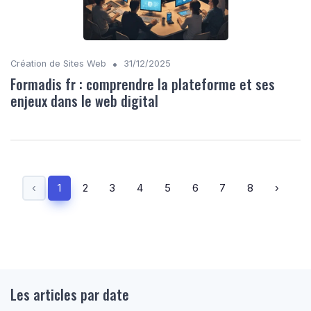
•
Création de Sites Web
31/12/2025
Formadis fr : comprendre la plateforme et ses
enjeux dans le web digital
‹
1
2
3
4
5
6
7
8
›
Les articles par date