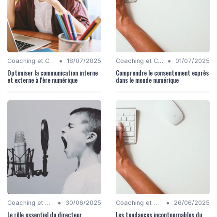
•
•
Coaching et Conseil en Stratégie Numérique
18/07/2025
Coaching et Conseil en Stratégie Numérique
01/07/2025
Optimiser la communication interne
Comprendre le consentement exprès
et externe à l'ère numérique
dans le monde numérique
•
•
Coaching et Conseil en Stratégie Numérique
30/06/2025
Coaching et Conseil en Stratégie Numérique
26/06/2025
Le rôle essentiel du directeur
Les tendances incontournables du