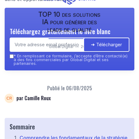
TOP 10 des solutions
IA pour générer des
leads de qualité
Téléchargez gratuitement le livre blanc
➔ Télécharger
Global Digital — 2026
*
En remplissant ce formulaire, j’accepte d’être contacté(e)
à des fins commerciales par Global Digital et ses
partenaires.
Publié le
06/08/2025
par Camille Roux
Sommaire
Comprendre les fondamentaux de la stratégie