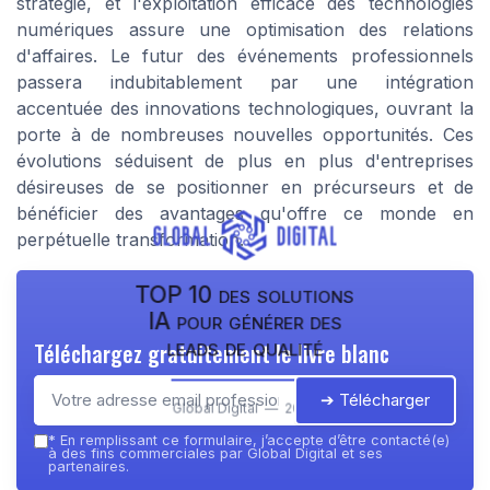
stratégie, et l'exploitation efficace des technologies
numériques assure une optimisation des relations
d'affaires. Le futur des événements professionnels
passera indubitablement par une intégration
accentuée des innovations technologiques, ouvrant la
porte à de nombreuses nouvelles opportunités. Ces
évolutions séduisent de plus en plus d'entreprises
désireuses de se positionner en précurseurs et de
bénéficier des avantages qu'offre ce monde en
perpétuelle transformation.
TOP 10 des solutions
IA pour générer des
leads de qualité
Téléchargez gratuitement le livre blanc
➔ Télécharger
Global Digital — 2026
*
En remplissant ce formulaire, j’accepte d’être contacté(e)
à des fins commerciales par Global Digital et ses
partenaires.