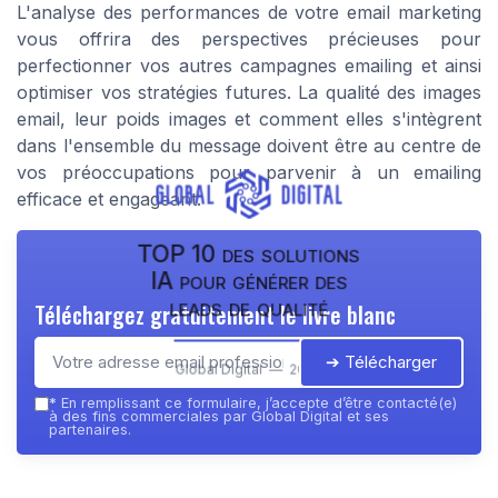
L'analyse des performances de votre email marketing
vous offrira des perspectives précieuses pour
perfectionner vos autres campagnes emailing et ainsi
optimiser vos stratégies futures. La qualité des images
email, leur poids images et comment elles s'intègrent
dans l'ensemble du message doivent être au centre de
vos préoccupations pour parvenir à un emailing
efficace et engageant.
TOP 10 des solutions
IA pour générer des
leads de qualité
Téléchargez gratuitement le livre blanc
➔ Télécharger
Global Digital — 2026
*
En remplissant ce formulaire, j’accepte d’être contacté(e)
à des fins commerciales par Global Digital et ses
partenaires.