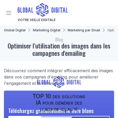
Panneau de gestion des cookies
VOTRE VEILLE DIGITALE
Global Digital
Marketing Digital
Marketing par Email
Optimi
Blog
Optimiser l'utilisation des images dans les
campagnes d'emailing
Découvrez comment intégrer efficacement des images
dans vos campagnes d'emailing pour améliorer
l'engagement et la conversion.
TOP 10 des solutions
IA pour générer des
leads de qualité
Téléchargez gratuitement le livre blanc