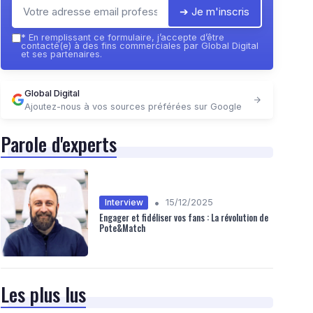
➔ Je m'inscris
*
En remplissant ce formulaire, j’accepte d’être
contacté(e) à des fins commerciales par Global Digital
et ses partenaires.
Global Digital
Ajoutez-nous à vos sources préférées sur Google
Parole d'experts
•
Interview
15/12/2025
Engager et fidéliser vos fans : La révolution de
Pote&Match
Les plus lus