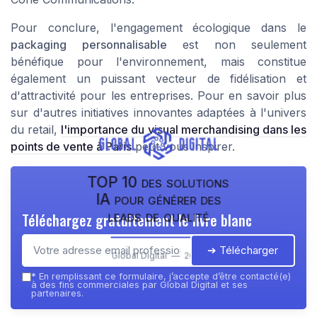
Pour conclure, l'engagement écologique dans le
packaging personnalisable
est non seulement
bénéfique pour l'environnement, mais constitue
également un puissant vecteur de fidélisation et
d'attractivité pour les entreprises. Pour en savoir plus
sur d'autres initiatives innovantes adaptées à l'univers
du retail,
l'importance du visual merchandising dans les
points de vente à Paris
peut vous inspirer.
TOP 10 des solutions
IA pour générer des
leads de qualité
Téléchargez gratuitement le livre blanc
➔ Télécharger
Global Digital — 2026
*
En remplissant ce formulaire, j’accepte d’être contacté(e)
à des fins commerciales par Global Digital et ses
partenaires.