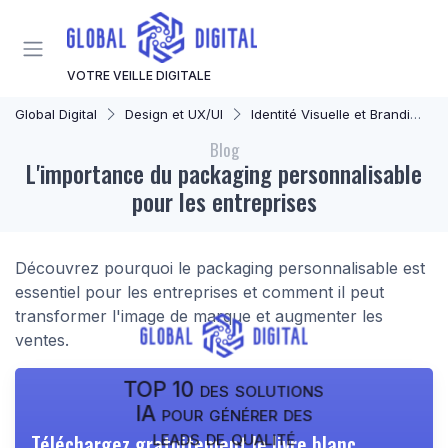
Panneau de gestion des cookies
VOTRE VEILLE DIGITALE
Global Digital
Design et UX/UI
Identité Visuelle et Branding
Blog
L'importance du packaging personnalisable
pour les entreprises
Découvrez pourquoi le packaging personnalisable est
essentiel pour les entreprises et comment il peut
transformer l'image de marque et augmenter les
ventes.
TOP 10 des solutions
IA pour générer des
leads de qualité
Téléchargez gratuitement le livre blanc