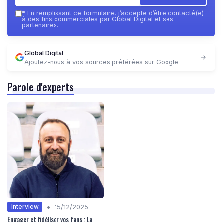
*
En remplissant ce formulaire, j’accepte d’être contacté(e)
à des fins commerciales par Global Digital et ses
partenaires.
Global Digital
Ajoutez-nous à vos sources préférées sur Google
Parole d'experts
•
Interview
15/12/2025
Engager et fidéliser vos fans : La