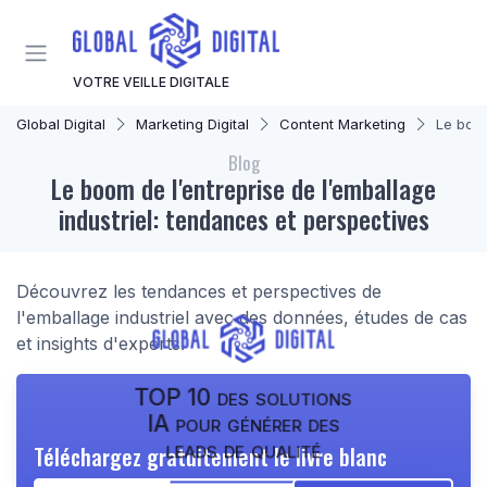
Panneau de gestion des cookies
VOTRE VEILLE DIGITALE
Global Digital
Marketing Digital
Content Marketing
Le boom
Blog
Le boom de l'entreprise de l'emballage
industriel: tendances et perspectives
Découvrez les tendances et perspectives de
l'emballage industriel avec des données, études de cas
et insights d'experts.
TOP 10 des solutions
IA pour générer des
leads de qualité
Téléchargez gratuitement le livre blanc