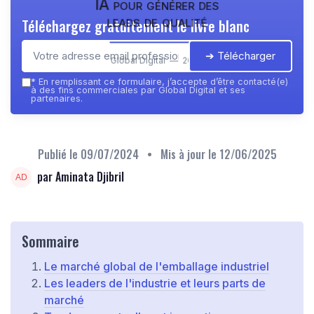
IA pour générer des
leads de qualité
Téléchargez gratuitement le livre blanc
➔ Télécharger
Global Digital — 2026
*
En remplissant ce formulaire, j’accepte d’être contacté(e)
à des fins commerciales par Global Digital et ses
partenaires.
Publié le
09/07/2024
• Mis à jour le
12/06/2025
par Aminata Djibril
Sommaire
Le marché global de l'emballage industriel
Les leaders de l'industrie et leurs parts de
marché