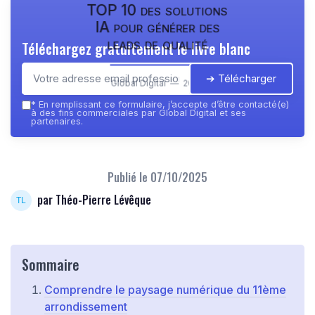
TOP 10 des solutions
IA pour générer des
leads de qualité
Téléchargez gratuitement le livre blanc
➔ Télécharger
Global Digital — 2026
*
En remplissant ce formulaire, j’accepte d’être contacté(e)
à des fins commerciales par Global Digital et ses
partenaires.
Publié le
07/10/2025
par Théo-Pierre Lévêque
Sommaire
Comprendre le paysage numérique du 11ème
arrondissement