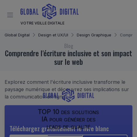
Panneau de gestion des cookies
VOTRE VEILLE DIGITALE
Global Digital
Design et UX/UI
Design Graphique
Comprend
Blog
Comprendre l'écriture inclusive et son impact
sur le web
Explorez comment l'écriture inclusive transforme le
paysage numérique et découvrez ses implications sur
la communication en ligne.
TOP 10 des solutions
IA pour générer des
leads de qualité
Téléchargez gratuitement le livre blanc