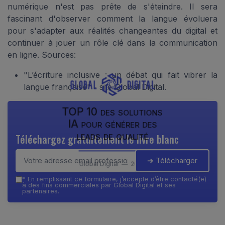
numérique n'est pas prête de s'éteindre. Il sera
fascinant d'observer comment la langue évoluera
pour s'adapter aux réalités changeantes du digital et
continuer à jouer un rôle clé dans la communication
en ligne. Sources:
"L’écriture inclusive : un débat qui fait vibrer la
langue française" - site Global Digital.
TOP 10 des solutions
IA pour générer des
leads de qualité
Téléchargez gratuitement le livre blanc
➔ Télécharger
Global Digital — 2026
*
En remplissant ce formulaire, j’accepte d’être contacté(e)
à des fins commerciales par Global Digital et ses
partenaires.