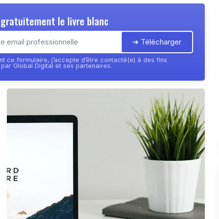
gratuitement le livre blanc
➔ Télécharger
t ce formulaire, j’accepte d’être contacté(e) à des fins
ar Global Digital et ses partenaires.