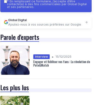
*
En remplissant ce formulaire, j’accepte d’être
contacté(e) à des fins commerciales par Global Digital
et ses partenaires.
Global Digital
Ajoutez-nous à vos sources préférées sur Google
Parole d'experts
•
Interview
15/12/2025
Engager et fidéliser vos fans : La révolution de
Pote&Match
Les plus lus