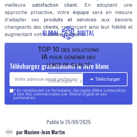
meilleure
satisfaction client
. En adoptant une
approche proactive, votre
équipe
sera en mesure
d'adapter ses
produits et services
aux besoins
changeants des
clients
, renforçant ainsi leur fidélité et
augmentant votre
chiffre d'affaires
.
TOP 10 des solutions
IA pour générer des
leads de qualité
Téléchargez gratuitement le livre blanc
➔ Télécharger
Global Digital — 2026
*
En remplissant ce formulaire, j’accepte d’être contacté(e)
à des fins commerciales par Global Digital et ses
partenaires.
Publié le
25/09/2025
par Maxime-Jean Martin