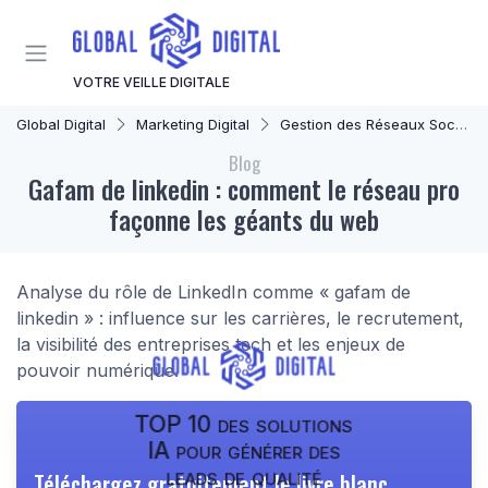
Panneau de gestion des cookies
VOTRE VEILLE DIGITALE
Global Digital
Marketing Digital
Gestion des Réseaux Sociaux
Blog
Gafam de linkedin : comment le réseau pro
façonne les géants du web
Analyse du rôle de LinkedIn comme « gafam de
linkedin » : influence sur les carrières, le recrutement,
la visibilité des entreprises tech et les enjeux de
pouvoir numérique.
TOP 10 des solutions
IA pour générer des
leads de qualité
Téléchargez gratuitement le livre blanc