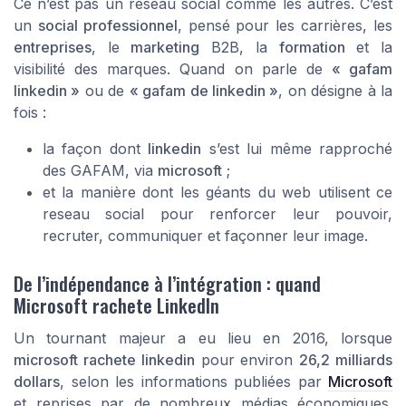
Ce n’est pas un reseau social comme les autres. C’est
un
social professionnel
, pensé pour les carrières, les
entreprises
, le
marketing
B2B, la
formation
et la
visibilité des marques. Quand on parle de
« gafam
linkedin »
ou de
« gafam de linkedin »
, on désigne à la
fois :
la façon dont
linkedin
s’est lui même rapproché
des GAFAM, via
microsoft
;
et la manière dont les géants du web utilisent ce
reseau social pour renforcer leur pouvoir,
recruter, communiquer et façonner leur image.
De l’indépendance à l’intégration : quand
Microsoft rachete LinkedIn
Un tournant majeur a eu lieu en 2016, lorsque
microsoft rachete linkedin
pour environ
26,2 milliards
dollars
, selon les informations publiées par
Microsoft
et reprises par de nombreux médias économiques.