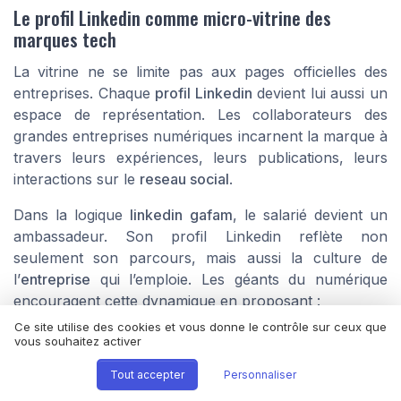
Le profil Linkedin comme micro-vitrine des
marques tech
La vitrine ne se limite pas aux pages officielles des
entreprises. Chaque
profil Linkedin
devient lui aussi un
espace de représentation. Les collaborateurs des
grandes entreprises numériques incarnent la marque à
travers leurs expériences, leurs publications, leurs
interactions sur le
reseau social
.
Dans la logique
linkedin gafam
, le salarié devient un
ambassadeur. Son profil Linkedin reflète non
seulement son parcours, mais aussi la culture de
l’
entreprise
qui l’emploie. Les géants du numérique
encouragent cette dynamique en proposant :
Ce site utilise des cookies et vous donne le contrôle sur ceux que
des formations internes à l’usage des
medias
vous souhaitez activer
sociaux
;
Tout accepter
Personnaliser
des lignes directrices pour le
contenu
partagé sur
Linkedin ;