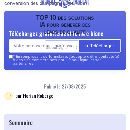
conversion des
campagnes YouTube
.
TOP 10 des solutions
IA pour générer des
leads de qualité
Téléchargez gratuitement le livre blanc
➔ Télécharger
Global Digital — 2026
*
En remplissant ce formulaire, j’accepte d’être contacté(e)
à des fins commerciales par Global Digital et ses
partenaires.
Publié le
27/08/2025
par Florian Roberge
Sommaire