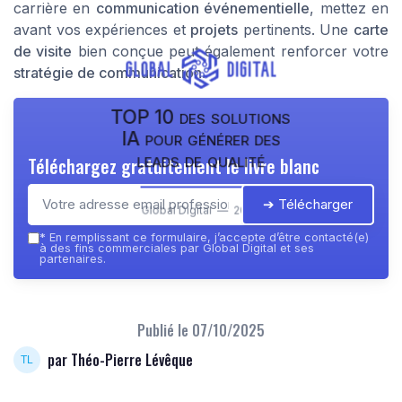
carrière en
communication événementielle
, mettez en
avant vos expériences et
projets
pertinents. Une
carte
de visite
bien conçue peut également renforcer votre
stratégie de communication
.
TOP 10 des solutions
IA pour générer des
leads de qualité
Téléchargez gratuitement le livre blanc
➔ Télécharger
Global Digital — 2026
*
En remplissant ce formulaire, j’accepte d’être contacté(e)
à des fins commerciales par Global Digital et ses
partenaires.
Publié le
07/10/2025
par Théo-Pierre Lévêque