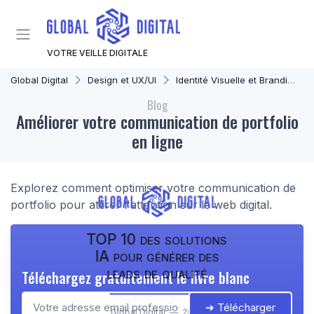
Panneau de gestion des cookies
VOTRE VEILLE DIGITALE
Global Digital
Design et UX/UI
Identité Visuelle et Branding
Blog
Améliorer votre communication de portfolio
en ligne
Explorez comment optimiser votre communication de
portfolio pour attirer l'attention sur le web digital.
TOP 10 des solutions
IA pour générer des
leads de qualité
Téléchargez gratuitement le livre blanc
➔ Télécharger
Global Digital — 2026